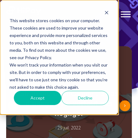
This website stores cookies on your computer.
These cookies are used to improve your website
experience and provide more personalized services
to you, both on this website and through other
media. To find out more about the cookies we use,
see our Privacy Policy.
We won't track your information when you visit our
site. But in order to comply with your preferences,
OMNICHANNEL
we'll have to use just one tiny cookie so that you're
not asked to make this choice again.
Stratégie omnicanale : 3 cas
Accept
Decline
s
d’usage à ne surtout pas
négliger
29 juil. 2022