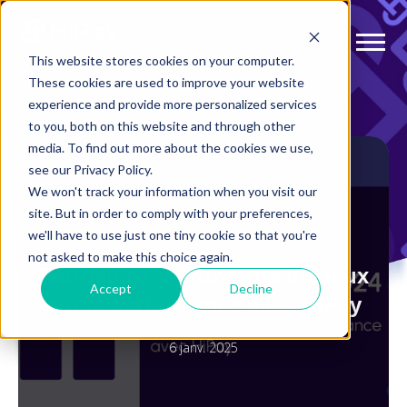
This website stores cookies on your computer.
These cookies are used to improve your website
experience and provide more personalized services
to you, both on this website and through other
media. To find out more about the cookies we use,
see our Privacy Policy.
We won't track your information when you visit our
site. But in order to comply with your preferences,
PAIEMENTS AUGMENTÉS
we'll have to use just one tiny cookie so that you're
not asked to make this choice again.
Rétrospective 2024 : pleins feux
Accept
Decline
sur la performance avec HiPay
6 janv. 2025